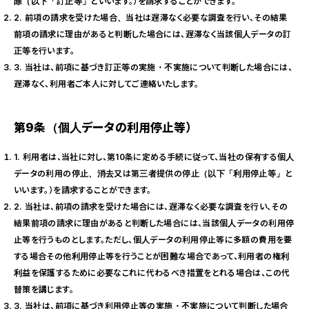
除（以下「訂正等」といいます。）を請求することができます。
2. 前項の請求を受けた場合、当社は遅滞なく必要な調査を行い、その結果
前項の請求に理由があると判断した場合には、遅滞なく当該個人データの訂
正等を行います。
3. 当社は、前項に基づき訂正等の実施・不実施について判断した場合には、
遅滞なく、利用者ご本人に対してご連絡いたします。
第9条（個人データの利用停止等）
1. 利用者は、当社に対し、第10条に定める手続に従って、当社の保有する個人
データの利用の停止、消去又は第三者提供の停止（以下「利用停止等」と
いいます。）を請求することができます。
2. 当社は、前項の請求を受けた場合には、遅滞なく必要な調査を行い、その
結果前項の請求に理由があると判断した場合には、当該個人データの利用停
止等を行うものとします。ただし、個人データの利用停止等に多額の費用を要
する場合その他利用停止等を行うことが困難な場合であって、利用者の権利
利益を保護するために必要なこれに代わるべき措置をとれる場合は、この代
替策を講じます。
3. 当社は、前項に基づき利用停止等の実施・不実施について判断した場合